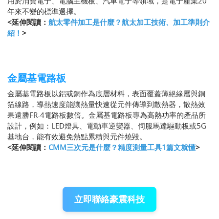
用於消費電子、電腦主機板、汽車電子等領域，是電子產業20
年來不變的標準選擇。
<延伸閱讀：
航太零件加工是什麼？航太加工技術、加工準則介
紹！
>
金屬基電路板
金屬基電路板以鋁或銅作為底層材料，表面覆蓋薄絕緣層與銅
箔線路，導熱速度能讓熱量快速從元件傳導到散熱器，散熱效
果遠勝FR-4電路板數倍。金屬基電路板專為高熱功率的產品所
設計，例如：LED燈具、電動車逆變器、伺服馬達驅動板或5G
基地台，能有效避免熱點累積與元件燒毀。
<延伸閱讀：
CMM三次元是什麼？精度測量工具1篇文就懂
>
立即聯絡豪震科技