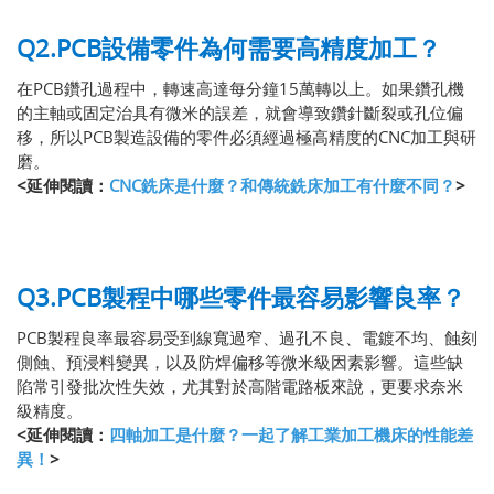
Q2.PCB設備零件為何需要高精度加工？
在PCB鑽孔過程中，轉速高達每分鐘15萬轉以上。如果鑽孔機
的主軸或固定治具有微米的誤差，就會導致鑽針斷裂或孔位偏
移，所以PCB製造設備的零件必須經過極高精度的CNC加工與研
磨。
<延伸閱讀：
CNC銑床是什麼？和傳統銑床加工有什麼不同？
>
Q3.PCB製程中哪些零件最容易影響良率？
PCB製程良率最容易受到線寬過窄、過孔不良、電鍍不均、蝕刻
側蝕、預浸料變異，以及防焊偏移等微米級因素影響。這些缺
陷常引發批次性失效，尤其對於高階電路板來說，更要求奈米
級精度。
<延伸閱讀：
四軸加工是什麼？一起了解工業加工機床的性能差
異！
>