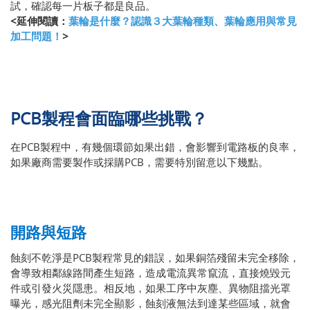
試，確認每一片板子都是良品。
<延伸閱讀：
葉輪是什麼？認識３大葉輪種類、葉輪應用與常見
加工問題！
>
PCB製程會面臨哪些挑戰？
在PCB製程中，有幾個環節如果出錯，會影響到電路板的良率，
如果廠商需要製作或採購PCB，需要特別留意以下幾點。
開路與短路
蝕刻不乾淨是PCB製程常見的錯誤，如果銅箔殘留未完全移除，
會導致相鄰線路間產生短路，造成電流異常竄流，直接燒毀元
件或引發火災隱患。相反地，如果工序中灰塵、異物阻擋光罩
曝光，感光阻劑未完全顯影，蝕刻液無法到達某些區域，就會