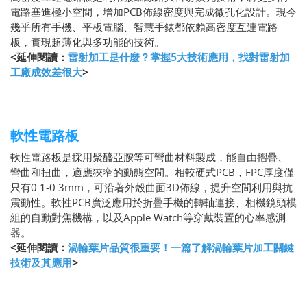
電路塞進極小空間，增加PCB佈線密度與完成微孔化設計。現今
幾乎所有手機、平板電腦、智慧手錶都依賴高密度互連電路
板，實現超薄化與多功能的技術。
<延伸閱讀：
雷射加工是什麼？掌握5大技術應用，找對雷射加
工廠成效差很大
>
軟性電路板
軟性電路板是採用聚醯亞胺等可彎曲材料製成，能自由摺疊、
彎曲和扭曲，適應狹窄的動態空間。相較硬式PCB，FPC厚度僅
只有0.1-0.3mm，可沿著外殼曲面3D佈線，提升空間利用與抗
震動性。軟性PCB廣泛應用於折疊手機的轉軸連接、相機鏡頭模
組的自動對焦機構，以及Apple Watch等穿戴裝置的心率感測
器。
<延伸閱讀：
渦輪葉片品質很重要！一篇了解渦輪葉片加工關鍵
技術及其應用
>