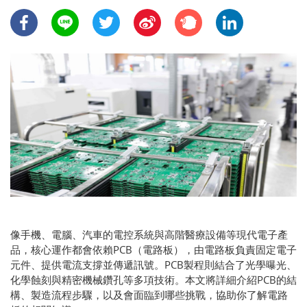
像手機、電腦、汽車的電控系統與高階醫療設備等現代電子產
品，核心運作都會依賴PCB（電路板），由電路板負責固定電子
元件、提供電流支撐並傳遞訊號。PCB製程則結合了光學曝光、
化學蝕刻與精密機械鑽孔等多項技術。本文將詳細介紹PCB的結
構、製造流程步驟，以及會面臨到哪些挑戰，協助你了解電路