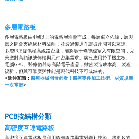
多層電路板
多層電路板由4層以上的電路層堆疊而成，每層獨立佈線，層與
層之間會夾絕緣材料隔離，並透過鍍通孔讓彼此間可以互連。
多層PCB提供極高線路密度，能將數千條導線塞入有限空間，完
美應對高頻訊號傳輸與元件密集需求。廣泛應用於手機主板、
電腦GPU、醫療儀器等高階電子產品，雖然製造成本高、製程
複雜，但其可靠度與性能是現代科技不可或缺的。
<延伸閱讀：
醫療器械開發必看！醫療零件加工技術、材質規範
一次掌握
>
PCB按結構分類
高密度互連電路板
高密度互連電路板是利用微細線路與雷射鑽孔技術，將更多的