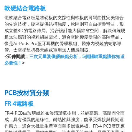
軟硬結合電路板
硬軟結合電路板是將硬板的支撐性與軟板的可彎曲性完美結合
的先進技術，硬區提供結構強度，軟區則可自由摺疊彎曲，形
成立體3D的電路佈局。混合設計能大幅節省空間，解決傳統硬
板無法應對的複雜組裝需求，適合空間極度受限的高階產品，
像是AirPods Pro藍牙耳機的聲學模組、醫療內視鏡的蛇形導
管、太空衛星折疊天線或軍用無人機感測器。
<延伸閱讀：
三次元量測儀優缺點分析，5個關鍵重點讓你知道
必要性！
>
PCB按材質分類
FR-4電路板
FR-4 PCB由玻璃纖維布浸漬環氧樹脂，並經高溫、高壓固化而
成，具有優異的絕緣性、耐熱性與強度，能承受焊接與長期運
作應力，適合大批量生產單面至多層電路板。FR-4 PCB廣泛應