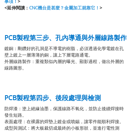
事項！
>
<延伸閱讀：
CNC機台是甚麼？金屬加工就靠它！
>
PCB製程第三步、孔內導通與外層線路製作
鍍銅：剛鑽好的孔洞是不導電的樹脂，必須透過化學電鍍在孔
壁上鍍上一層薄薄的銅，讓上下層電路通電。
外層線路製作：重複類似內層的曝光、顯影過程，做出外層的
線路圖形。
PCB製程第四步、後段處理與檢測
防焊漆：塗上絕緣油墨，保護線路不氧化，並防止後續焊接時
發生短路。
表面處理：在裸露的焊墊上鍍金或噴錫，讓零件能順利焊接。
成型與測試：將大板裁切成最終的小板形狀，並進行電性測