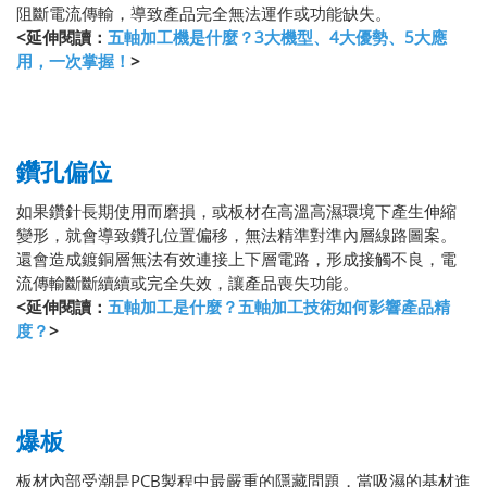
阻斷電流傳輸，導致產品完全無法運作或功能缺失。
<延伸閱讀：
五軸加工機是什麼？3大機型、4大優勢、5大應
用，一次掌握！
>
鑽孔偏位
如果鑽針長期使用而磨損，或板材在高溫高濕環境下產生伸縮
變形，就會導致鑽孔位置偏移，無法精準對準內層線路圖案。
還會造成鍍銅層無法有效連接上下層電路，形成接觸不良，電
流傳輸斷斷續續或完全失效，讓產品喪失功能。
<延伸閱讀：
五軸加工是什麼？五軸加工技術如何影響產品精
度？
>
爆板
板材內部受潮是PCB製程中最嚴重的隱藏問題，當吸濕的基材進