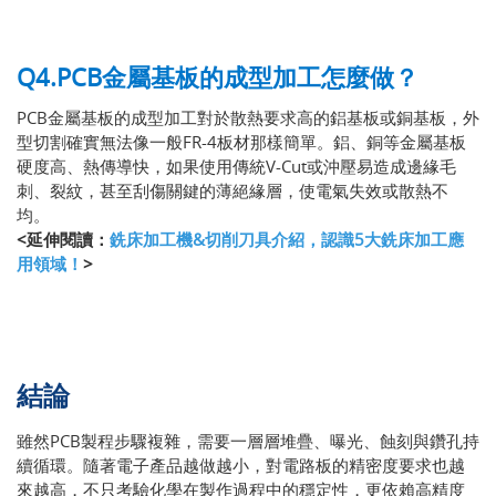
Q4.PCB金屬基板的成型加工怎麼做？
PCB金屬基板的成型加工對於散熱要求高的鋁基板或銅基板，外
型切割確實無法像一般FR-4板材那樣簡單。鋁、銅等金屬基板
硬度高、熱傳導快，如果使用傳統V-Cut或沖壓易造成邊緣毛
刺、裂紋，甚至刮傷關鍵的薄絕緣層，使電氣失效或散熱不
均。
<延伸閱讀：
銑床加工機&切削刀具介紹，認識5大銑床加工應
用領域！
>
結論
雖然PCB製程步驟複雜，需要一層層堆疊、曝光、蝕刻與鑽孔持
續循環。隨著電子產品越做越小，對電路板的精密度要求也越
來越高，不只考驗化學在製作過程中的穩定性，更依賴高精度