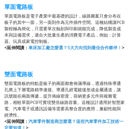
單面電路板
單面電路板是電子產業中最基礎的設計，線路圖案只會分布在
板子的其中一面，另一面則作為元件插件空間。這種結構讓PCB
製程極為簡化，只需要單次蝕刻與印刷就能完成，降低製造成
本與設備需求，適合大批量生產的消費電子產品，例如：計算
器、玩具或家電控制板。
<延伸閱讀：
車床加工廠怎麼選？5大方向找到最佳合作夥伴！
>
雙面電路板
雙面電路板的特點是板子的兩面都會佈滿導線，透過特殊導通
孔將上下層電路精準連接。導通孔經電鍍後形成金屬通道，讓
訊號能在兩面傳遞，提升佈線密度，容納更多元件與複雜電
路，相較單面PCB可實現雙倍線路容量。這種設計適用於智慧家
電、汽車電子或通訊設備等需要高整合度的應用，兼顧性能與
經濟性。
<延伸閱讀：
汽車零件製造商怎麼選？這些汽車零件加工技術一
定要知道！
>