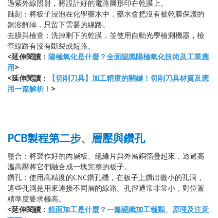
過紫外線照射，將設計好的電路圖形印在乾膜上。
蝕刻：將板子浸泡在化學藥水中，藥水會把沒有被乾膜保護的
銅溶解掉，只留下需要的線路。
去膜與檢查：洗掉剩下的乾膜，並使用自動光學檢測機器，檢
查線路有沒有斷裂或短路。
<延伸閱讀：
陽極氧化是什麼？全面認識陽極氧化技術及工業應
用
>
<延伸閱讀：
【切削刀具】加工精度的關鍵！切削刀具材質及應
用一篇解析！
>
PCB製程第二步、層壓與鑽孔
壓合：將製作好的內層板、絕緣片與外層銅箔疊起來，透過高
溫高壓將它們融合成一塊完整的板子。
鑽孔：使用高精度的CNC鑽孔機，在板子上鑽出微小的孔洞，
這些孔洞是用來連接不同層的線路。孔徑通常非常小，對位置
精準度要求極高。
<延伸閱讀：
鏡面加工是什麼？一篇認識加工種類、原理及注意