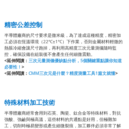
精密公差控制
半導體廠商的尺寸要求是微米級，為了達成這種精度，精密加
工必須在恆溫環境（22°C±1°C）下作業，否則金屬材料輕微的
熱脹冷縮會讓尺寸跑掉，再利用高精度三次元量測儀隨時監
控，確保設備在組裝後不會產生任何細微震動。
<延伸閱讀：
三次元量測儀優缺點分析，5個關鍵重點讓你知道
必要性！
>
<延伸閱讀：
CMM三次元是什麼？精度測量工具1篇文就懂
>
特殊材料加工技術
半導體廠商經常會用到石英、陶瓷、鈦合金等特殊材料，對抗
強酸、強鹼與極高溫，這些材料的共通點是好用，但極難加
工，切削時極易變形或產生細微裂痕，加工夥伴必須非常了解