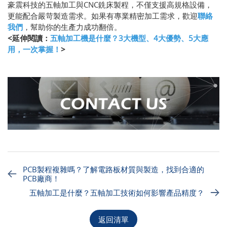
豪震科技的五軸加工與CNC銑床製程，不僅支援高規格設備，
更能配合嚴苛製造需求。如果有專業精密加工需求，歡迎
聯絡
我們
，幫助你的生產力成功翻倍。
<延伸閱讀：
五軸加工機是什麼？3大機型、4大優勢、5大應
用，一次掌握！
>
PCB製程複雜嗎？了解電路板材質與製造，找到合適的
PCB廠商！
五軸加工是什麼？五軸加工技術如何影響產品精度？
返回清單