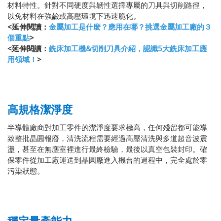
材料特性。針對不同硬度與韌性選擇專屬的刀具與切削路徑，
以免材料在強鹼或高壓環境下迅速脆化。
<延伸閱讀：
金屬加工是什麼？應用在哪？挑選金屬加工廠的３
個重點
>
<延伸閱讀：
銑床加工機&切削刀具介紹，認識5大銑床加工應
用領域！
>
高規格潔淨度
半導體廠商對加工零件的潔淨度要求極高，任何殘留都可能導
致整批晶圓報廢，清洗流程需要經過高壓清洗與多道超音波震
盪，甚至在無塵室裡進行最終檢驗，最後以真空包裝封印。確
保零件從加工廠運送到晶圓廠進入機台的過程中，完全處於零
污染狀態。
穩定量產能力