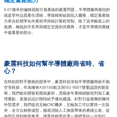
0.01微米的偏移就能引發產線的嚴重問題，半導體廠商最怕的
就是零件品質產生漂移，導致精密組裝陷入癱瘓，穩定量產能
力來自於標準化作業程序與統計製程管制。除了追求帳面上的
低價，極低的不良率與穩定交貨的供應商，才是半導體供應鏈
中最重要的部分。
豪震科技如何幫半導體廠商省時、省
心？
在時刻與對手賽跑的競爭中，豪震科技深知半導體廠商絕不能
空等耗損，作為擁有AS9100航太與ISO 9001雙重認證的製造
商；我們能在開發初期就參與，憑藉多年累積經驗預判加工處
理重點，直接在設計階段給予優化建議。針對日益複雜的幾何
外型需求，我們提供五軸CNC機床，五軸加工可以實現一次裝
夾，全方位精密成型，徹底消除人工換面帶來的累積公差。從
內部孔徑到曲面角度，讓零件精度在單一座標系中一次到位，