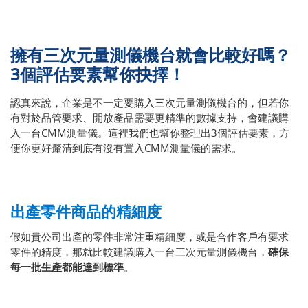
擁有三次元量測儀機台就會比較好嗎？
3個評估要素幫你抉擇！
認真來說，企業是不一定要購入三次元量測儀機台的，但若你
有對於品管要求、開放產品需要更精準的數據支持，會建議購
入一台CMM測量儀。這裡我們也幫你整理出3個評估要素，方
便你更好釐清到底有沒有置入CMM測量儀的需求。
出產零件商品的精細度
假如貴公司出產的零件非常注重精細度，或是合作客戶有要求
零件的精度，那就比較建議購入一台三次元量測儀機台，
確保
每一批生產都能達到標準
。