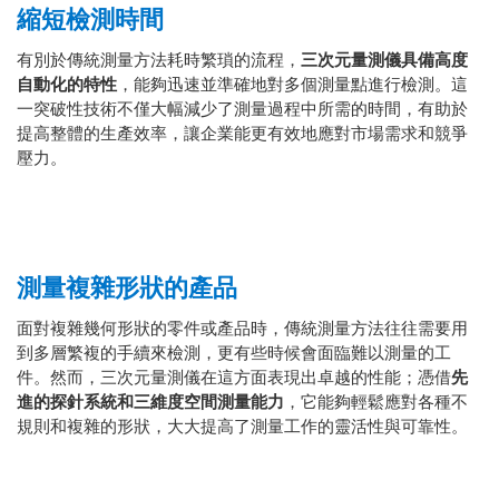
縮短檢測時間
有別於傳統測量方法耗時繁瑣的流程，
三次元量測儀具備高度
自動化的特性
，能夠迅速並準確地對多個測量點進行檢測。這
一突破性技術不僅大幅減少了測量過程中所需的時間，有助於
提高整體的生產效率，讓企業能更有效地應對市場需求和競爭
壓力。
測量複雜形狀的產品
面對複雜幾何形狀的零件或產品時，傳統測量方法往往需要用
到多層繁複的手續來檢測，更有些時候會面臨難以測量的工
件。然而，三次元量測儀在這方面表現出卓越的性能；憑借
先
進的探針系統和三維度空間測量能力
，它能夠輕鬆應對各種不
規則和複雜的形狀，大大提高了測量工作的靈活性與可靠性。